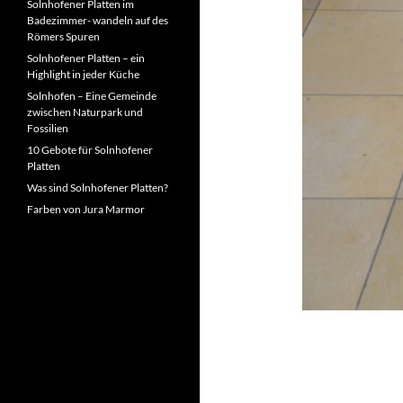
Solnhofener Platten im
Badezimmer- wandeln auf des
Römers Spuren
Solnhofener Platten – ein
Highlight in jeder Küche
Solnhofen – Eine Gemeinde
zwischen Naturpark und
Fossilien
10 Gebote für Solnhofener
Platten
Was sind Solnhofener Platten?
Farben von Jura Marmor