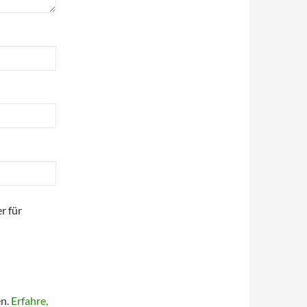
r für
en.
Erfahre,