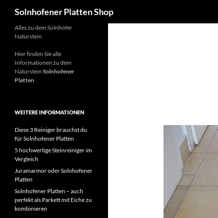
Suchen
Solnhofener Platten Shop
Zum
Alles zu dem Solnhofer
Naturstein
Inhalt
springen
Hier finden Sie alle
Informationen zu dem
Naturstein
Solnhofener
Platten
WEITERE INFORMATIONEN
Diese 3 Reiniger brauchst du
für Solnhofener Platten
5 hochwertige Steinreiniger im
Vergleich
Juramarmor oder Solnhofener
Platten
Solnhofener Platten – auch
perfekt als Parkett mit Eiche zu
kombinieren