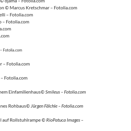
 © djama – Fotolia.com
on © Marcus Kretschmar – Fotolia.com
lli – Fotolia.com
 – Fotolia.com
ia.com
a.com
– Fotolia.com
 – Fotolia.com
 – Fotolia.com
inem Einfamilienhaus
© Smileus – Fotolia.com
ines Rohbaus
© Jürgen Fälchle – Fotolia.com
hl auf Rollstuhlrampe
© RioPatuca Images –