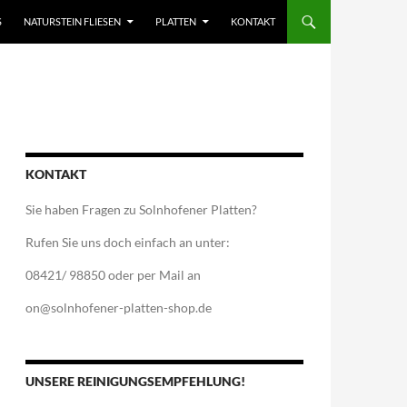
S
NATURSTEIN FLIESEN
PLATTEN
KONTAKT
KONTAKT
Sie haben Fragen zu Solnhofener Platten?
Rufen Sie uns doch einfach an unter:
08421/ 98850 oder per Mail an
on@solnhofener-platten-shop.de
UNSERE REINIGUNGSEMPFEHLUNG!