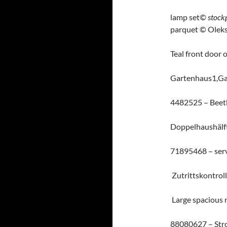
lamp set
© stockp
parquet © Oleksi
Teal front door 
Gartenhaus1,Ga
4482525 –
Beet
Doppelhaushälf
71895468 –
serv
Zutrittskontrol
Large spacious
88080627 –
Str