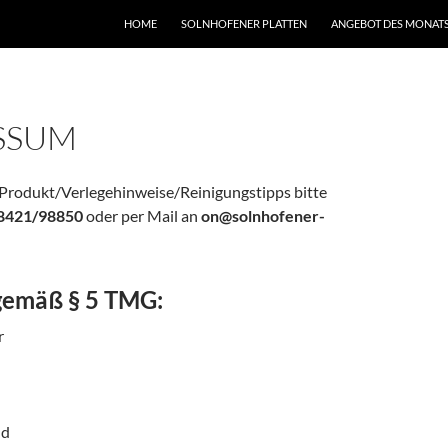
HOME
SOLNHOFENER PLATTEN
ANGEBOT DES MONAT
SSUM
Produkt/Verlegehinweise/Reinigungstipps bitte
8421/98850
oder per Mail an
on@solnhofener-
e
gemäß § 5 TMG:
r
ld