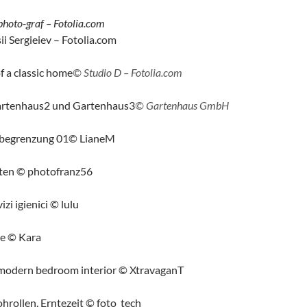
hoto-graf – Fotolia.com
i Sergieiev – Fotolia.com
of a classic home
© Studio D – Fotolia.com
rtenhaus2 und Gartenhaus3
© Gartenhaus GmbH
begrenzung 01
© LianeM
ten © photofranz56
izi igienici
© lulu
le
© Kara
 modern bedroom interior
© XtravaganT
ohrollen, Erntezeit
© foto_tech