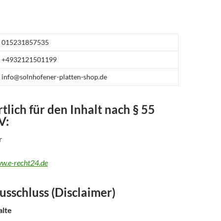
015231857535
+4932121501199
info@solnhofener-platten-shop.de
lich für den Inhalt nach § 55
V:
r
ww.e-recht24.de
sschluss (Disclaimer)
alte