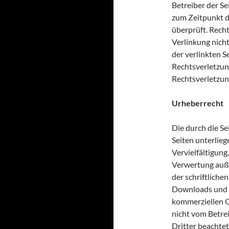
Betreiber der Se
zum Zeitpunkt d
überprüft. Rech
Verlinkung nicht
der verlinkten S
Rechtsverletzun
Rechtsverletzun
Urheberrecht
Die durch die Se
Seiten unterlie
Vervielfältigung
Verwertung auß
der schriftliche
Downloads und Ko
kommerziellen Ge
nicht vom Betre
Dritter beachtet