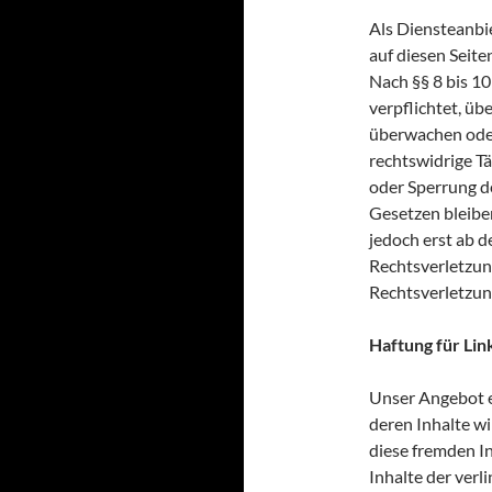
Als Diensteanbi
auf diesen Seit
Nach §§ 8 bis 10
verpflichtet, üb
überwachen oder
rechtswidrige Tä
oder Sperrung d
Gesetzen bleiben
jedoch erst ab 
Rechtsverletzun
Rechtsverletzun
Haftung für Lin
Unser Angebot e
deren Inhalte wi
diese fremden I
Inhalte der verli