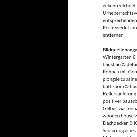
gekennzeichnet. 
Urheberrechtsve
entsprechenden
Rechtsverletzun
entfernen.
Bildquellenang
Wintergarten © 
hausbau © detail
Rohbau mit Gerü
plongée cubaine 
bathroom © flas
Kellersanierung
positiver bauar
Gelbes Gartenha
wooden house wi
Dachdecker © Ka
Sanierung eines