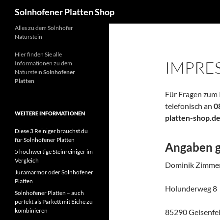
Suchen
Solnhofener Platten Shop
Zum
Alles zu dem Solnhofer
Naturstein
Inhalt
springen
Hier finden Sie alle
IMPRE
Informationen zu dem
Naturstein
Solnhofener
Platten
Für Fragen zum 
telefonisch an
0
WEITERE INFORMATIONEN
platten-shop.d
Diese 3 Reiniger brauchst du
für Solnhofener Platten
Angaben 
5 hochwertige Steinreiniger im
Vergleich
Dominik Zimme
Juramarmor oder Solnhofener
Platten
Holunderweg 8
Solnhofener Platten – auch
perfekt als Parkett mit Eiche zu
kombinieren
85290 Geisenfe