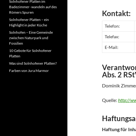
Solnhofener Platten im
Badezimmer- wandeln auf des
Kontakt:
Römers Spuren
Solnhofener Platten – ein
Highlight in jeder Küche
Telefon:
Solnhofen – Eine Gemeinde
Telefax:
zwischen Naturpark und
Fossilien
E-Mail:
10 Gebote für Solnhofener
Platten
Was sind Solnhofener Platten?
Verantwort
Farben von Jura Marmor
Abs. 2 RSt
Dominik Zimme
Quelle:
http://w
Haftungsau
Haftung für Inh