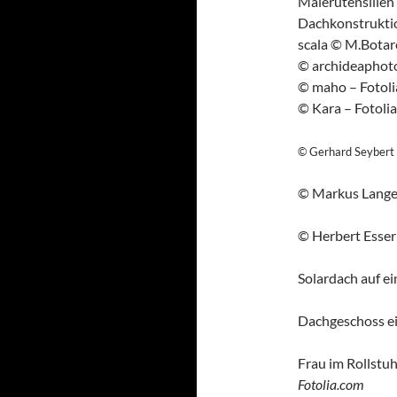
Malerutensilien
Dachkonstrukti
scala © M.Botare
© archideaphoto
© maho – Fotol
© Kara – Fotoli
© Gerhard Seybert 
© Markus Langer
© Herbert Esser
Solardach auf e
Dachgeschoss e
Frau im Rollstu
Fotolia.com