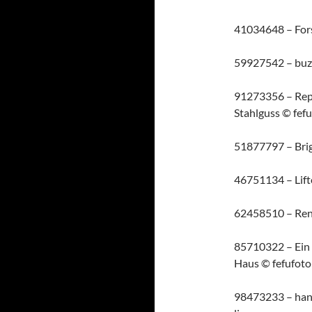
41034648 –
For
59927542 –
buz
91273356 –
Rep
Stahlguss
© fef
51877797 –
Bri
46751134 –
Lif
62458510 –
Ren
85710322 –
Ein
Haus
© fefufoto
98473233 –
han