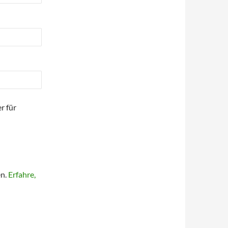
r für
en.
Erfahre,