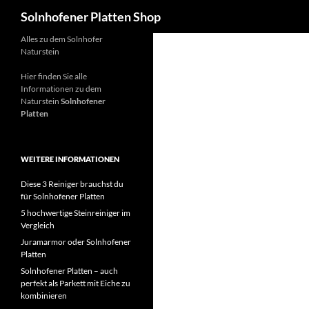
Suchen
Solnhofener Platten Shop
Zum
Alles zu dem Solnhofer
Naturstein
Inhalt
springen
Hier finden Sie alle
Informationen zu dem
Naturstein
Solnhofener
Platten
WEITERE INFORMATIONEN
Diese 3 Reiniger brauchst du
für Solnhofener Platten
5 hochwertige Steinreiniger im
Vergleich
Juramarmor oder Solnhofener
Platten
Solnhofener Platten – auch
perfekt als Parkett mit Eiche zu
kombinieren