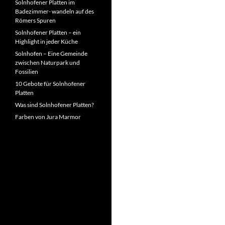
Solnhofener Platten im
Badezimmer- wandeln auf des
Römers Spuren
Solnhofener Platten – ein
Highlight in jeder Küche
Solnhofen – Eine Gemeinde
zwischen Naturpark und
Fossilien
10 Gebote für Solnhofener
Platten
Was sind Solnhofener Platten?
Farben von Jura Marmor